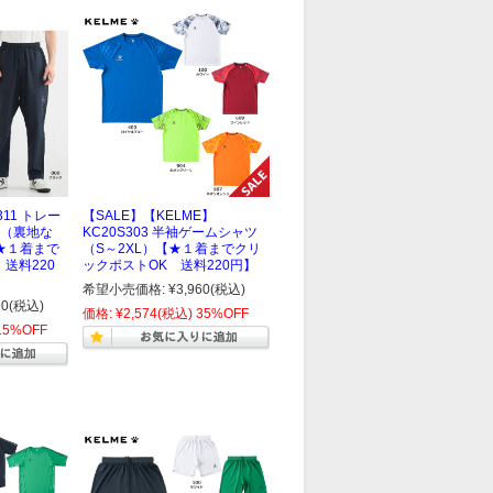
311 トレー
【SALE】【KELME】
（裏地な
KC20S303 半袖ゲームシャツ
★１着まで
（S～2XL）【★１着までクリ
送料220
ックポストOK 送料220円】
希望小売価格:
¥3,960
(税込)
90
(税込)
価格:
¥2,574
(税込)
35%OFF
15%OFF