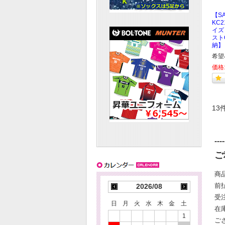
【S
KC
イズ
スト
納】
希望
価格
13
----
ご
商
前
2026/08
受
日
月
火
水
木
金
土
在
1
ご