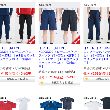
ALE】【KELME】
【SALE】【KELME】
【KELME】KC20S
20S308 トレーニングパン
KC20S309 トレーニングハー
ニングピステパンツ
S～2XL）【★1着までレタ
フパンツ（S～2XL）■股下２６
し）（S～2XL）【
ックプラスOK 送料600
ｃｍ（Ｌ寸）【★1着までレタ
クリックポストOK 
ーパックプラスOK 送料600
円】
円】
小売価格:
¥7,590
(税込)
希望小売価格:
¥6,4
希望小売価格:
¥4,620
(税込)
:
¥4,554
(税込)
40%OFF
価格:
¥5,516
(税込)
価格:
¥3,234
(税込)
30%OFF