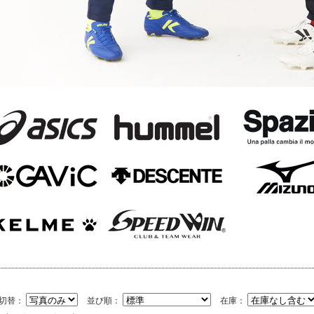
切替：
並び順：
在庫：