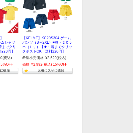
E】
【KELME】KC20S304 ゲーム
ゲームシャツ
パンツ（S～2XL）■股下２０ｃ
着までクリ
ｍ（Ｌ寸）【★１着までクリッ
220円】
クポストOK 送料220円】
50
(税込)
希望小売価格:
¥3,520
(税込)
25%OFF
価格:
¥2,992
(税込)
15%OFF