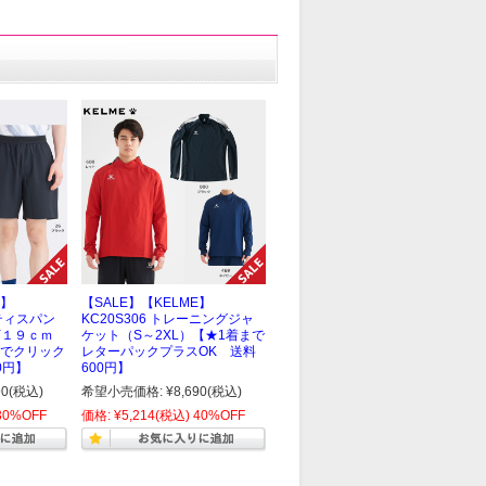
E】
【SALE】【KELME】
クティスパン
KC20S306 トレーニングジャ
下１９ｃｍ
ケット（S～2XL）【★1着まで
でクリック
レターパックプラスOK 送料
0円】
600円】
90
(税込)
希望小売価格:
¥8,690
(税込)
30%OFF
価格:
¥5,214
(税込)
40%OFF