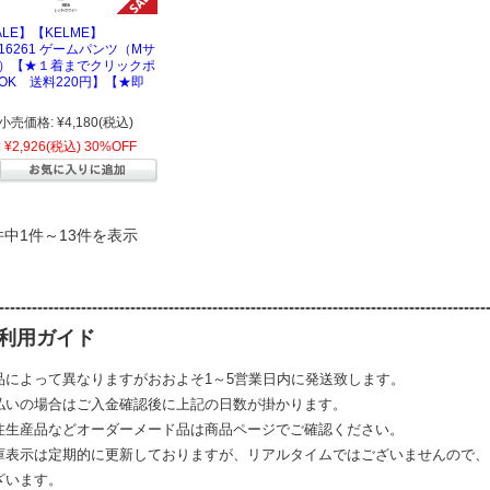
ALE】【KELME】
216261 ゲームパンツ（Mサ
）【★１着までクリックポ
OK 送料220円】【★即
小売価格:
¥4,180
(税込)
:
¥2,926
(税込)
30%OFF
件中1件～13件を表示
-----------------------------------------------------------------------------------------
利用ガイド
品によって異なりますがおおよそ1～5営業日内に発送致します。
払いの場合はご入金確認後に上記の日数が掛かります。
注生産品などオーダーメード品は商品ページでご確認ください。
庫表示は定期的に更新しておりますが、リアルタイムではございませんので、
ざいます。