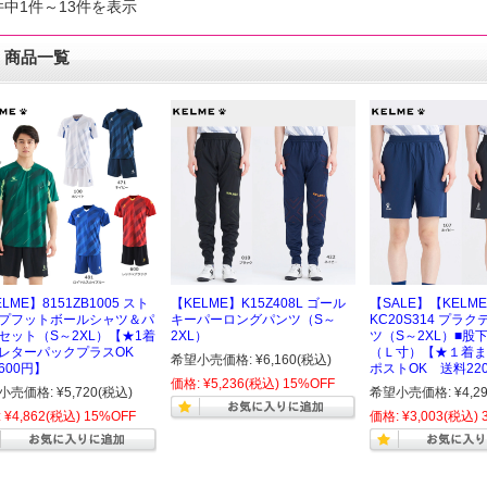
件中1件～13件を表示
商品一覧
LME】8151ZB1005 スト
【KELME】K15Z408L ゴール
【SALE】【KELM
プフットボールシャツ＆パ
キーパーロングパンツ（S～
KC20S314 プラ
セット（S～2XL）【★1着
2XL）
ツ（S～2XL）■股
レターパックプラスOK
（Ｌ寸）【★１着ま
希望小売価格:
¥6,160
(税込)
600円】
ポストOK 送料22
価格:
¥5,236
(税込)
15%OFF
小売価格:
¥5,720
(税込)
希望小売価格:
¥4,2
:
¥4,862
(税込)
15%OFF
価格:
¥3,003
(税込)