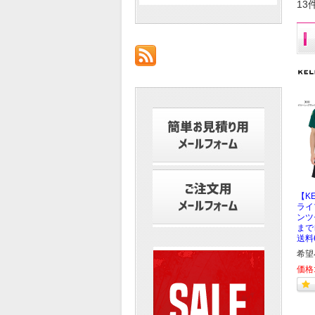
13
【KE
ライ
ンツ
まで
送料
希望
価格