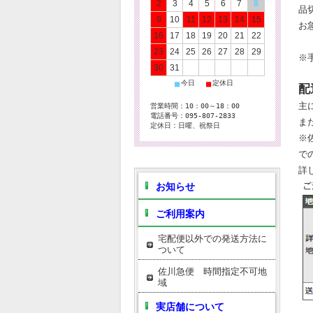
2
3
4
5
6
7
8
品
9
10
11
12
13
14
15
お
16
17
18
19
20
21
22
23
24
25
26
27
28
29
※
30
31
■
■
今日
定休日
配
主
営業時間：10：00～18：00
電話番号：095-807-2833
ま
定休日：日曜、祝祭日
※
で
詳
お知らせ
ご利用案内
宅配便以外での発送方法に
ついて
佐川急便 時間指定不可地
域
実店舗について