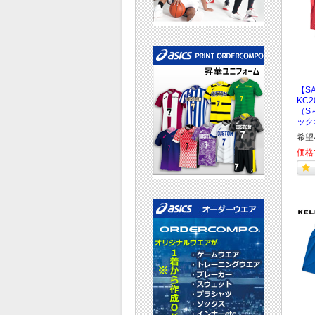
【S
KC
（S
ック
希望
価格