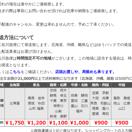
切れの場合は速やかにご連絡致します。
急ぎの際は事前にお問い合わせ頂ければ在庫や納期をご連絡致します。
手配後のキャンセル、変更は承れませんので、予めご了承ください。
送方法について
に佐川急便にて発送致します。北海道、沖縄、離島などはゆうパックでの発送
た配送業者はお選び頂けません。
佐川急便は
時間指定不可の地域
がございます。この地域に該当する場合は、時
の発送となります。
しくは
こちら
をご確認ください。
店頭お渡しや、局留めも承ります。