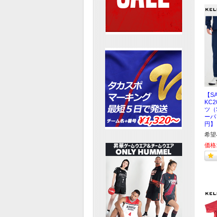
【S
KC
ツ（
ーパ
円】
希望
価格