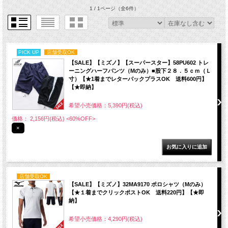
1 / 1ページ
（全6件）
PICK UP
店舗受取OK
【SALE】【ミズノ】【スーパースター】58PU602 トレ
ーニングハーフパンツ（Mのみ）■股下２８．５ｃｍ（Ｌ
寸）【★1着までレターパックプラスOK 送料600円】
【★即納】
希望小売価格：5,390円(税込)
価格： 2,156円(税込)
<60%OFF>
×
店舗受取OK
【SALE】【ミズノ】32MA9170 ポロシャツ（Mのみ）
【★１着までクリックポストOK 送料220円】【★即
納】
希望小売価格：4,290円(税込)