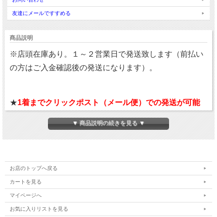
友達にメールですすめる
商品説明
※店頭在庫あり。１～２営業日で発送致します（前払い
の方はご入金確認後の発送になります）。
★
1着までクリックポスト（メール便）での発送が可能
です。（全国一律送料￥220）
▼ 商品説明の続きを見る ▼
★代引不可、ポストへの投函で配達終了となります。
★ご注文の際に、配送方法をクリックポストを選択して
ください。
お店のトップへ戻る
カートを見る
マイページへ
軽量の布帛素材採用のピステジャケット。
お気に入りリストを見る