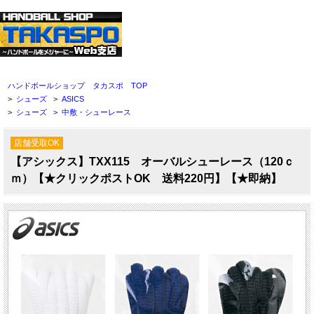
ハンドボールショップ タカスポ TOP
>
シューズ
>
ASICS
>
シューズ
>
中敷・シューレース
店舗受取OK
【アシックス】TXX115 オーバルシューレース（120ｃ
ｍ）【★クリックポストOK 送料220円】【★即納】