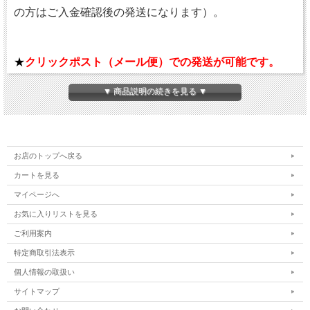
の方はご入金確認後の発送になります）。
★
クリックポスト（メール便）での発送が可能です。
（全国一律送料￥220）
▼ 商品説明の続きを見る ▼
★代引不可、ポストへの投函で配達終了となります。
★ご注文の際に、配送方法をクリックポストを選択して
ください。
お店のトップへ戻る
カートを見る
マイページへ
丸紐タイプ。
お気に入りリストを見る
ご利用案内
●サイズ：110・120・130cm
特定商取引法表示
個人情報の取扱い
●カラー
サイトマップ
01:ホワイト
50:ネイビーブルー