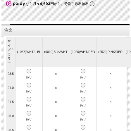
なら
月々4,693円
から。分割手数料無料
注文
サ
イ
ズ /
(1067)WHT/L.BL
(9010)BLK/WHT
(1020)WHT/RED
(2520)PINK/RED
(1
カ
ラ
ー
23.5
×
×
あり
あり
24.0
×
×
あり
あり
24.5
×
×
あり
あり
25.0
×
×
あり
あり
25.5
×
×