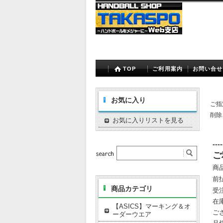
TOP
ご利用案内
お問い合せ
お気に入り
ご指
削除
お気に入りリストを見る
----
ご
商
前
商品カテゴリ
受
在
【ASICS】マーキング＆オ
ご
ーダーウエア