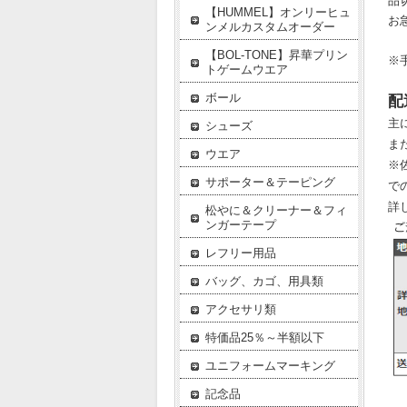
品
【HUMMEL】オンリーヒュ
お
ンメルカスタムオーダー
【BOL-TONE】昇華プリン
※
トゲームウエア
ボール
配
主
シューズ
ま
ウエア
※
サポーター＆テーピング
で
詳
松やに＆クリーナー＆フィ
ンガーテープ
レフリー用品
バッグ、カゴ、用具類
アクセサリ類
特価品25％～半額以下
ユニフォームマーキング
記念品