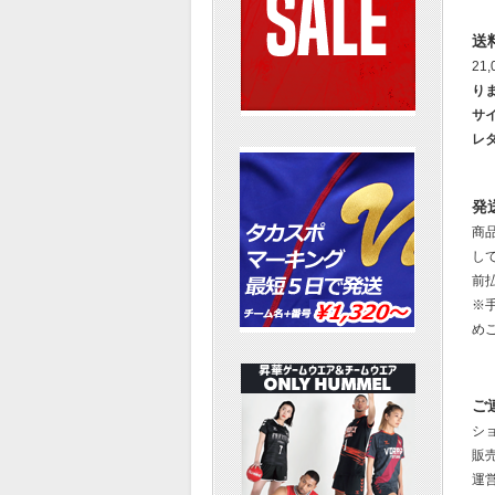
送
21
り
サ
レ
発
商
し
前
※
め
ご
シ
販
運