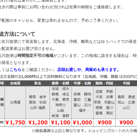
切れの場合は速やかにご連絡致します。
急ぎの際は事前にお問い合わせ頂ければ在庫や納期をご連絡致します。
手配後のキャンセル、変更は承れませんので、予めご了承ください。
送方法について
に佐川急便にて発送致します。北海道、沖縄、離島などはゆうパックでの発送
た配送業者はお選び頂けません。
佐川急便は
時間指定不可の地域
がございます。この地域に該当する場合は、時
の発送となります。
しくは
こちら
をご確認ください。
店頭お渡しや、局留めも承ります。