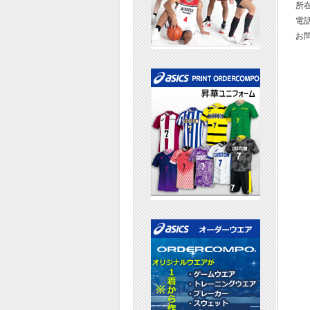
所在
電話
お