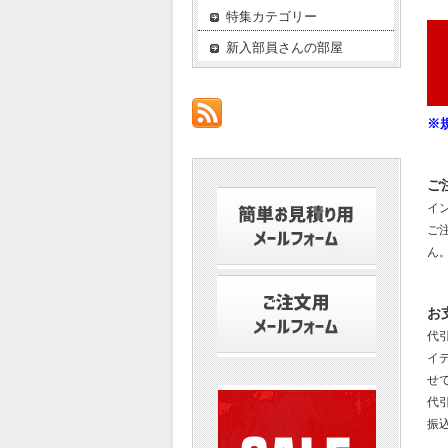
特集カテゴリー
新入部員さんの部屋
※
ご
イ
ご
ん
お
代
イ
せ
代引
振