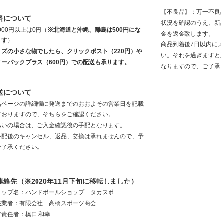
【不良品】：万一不良
料について
状況を確認のうえ、新
,000円以上は0円（
※北海道と沖縄、離島は500円にな
金を返金致します。
ます
）
商品到着後7日以内に
イズの小さな物でしたら、クリックポスト（220円）や
い。それを過ぎますと
ターパックプラス（600円）での配送も承ります。
なりますので、ご了承
送について
品ページの詳細欄に発送までのおおよその営業日を記載
ておりますので、そちらをご確認ください。
払いの場合は、ご入金確認後の手配となります。
手配後のキャンセル、返品、交換は承れませんので、予
ご了承ください。
連絡先（※2020年11月下旬に移転しました）
ョップ名：ハンドボールショップ タカスポ
売業者：有限会社 高橋スポーツ商会
営責任者：橋口 和幸