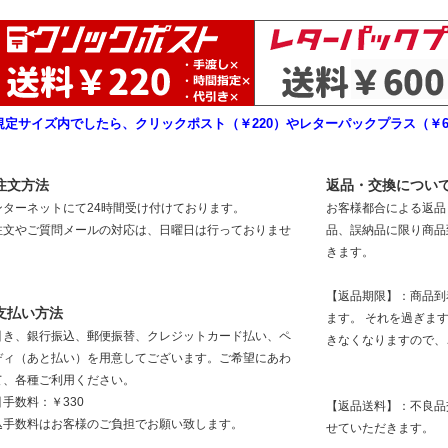
規定サイズ内でしたら、クリックポスト（￥220）やレターパックプラス（￥6
注文方法
返品・交換につい
ンターネットにて24時間受け付けております。
お客様都合による返品
注文やご質問メールの対応は、日曜日は行っておりませ
品、誤納品に限り商品
。
きます。
【返品期限】：商品到
支払い方法
ます。 それを過ぎま
引き、銀行振込、郵便振替、クレジットカード払い、ペ
きなくなりますので、
ディ（あと払い）を用意してございます。ご希望にあわ
て、各種ご利用ください。
手数料：￥330
【返品送料】：不良品
込手数料はお客様のご負担でお願い致します。
せていただきます。