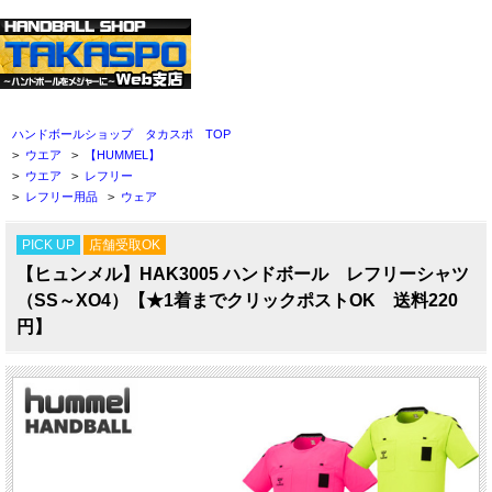
ハンドボールショップ タカスポ TOP
>
ウエア
>
【HUMMEL】
>
ウエア
>
レフリー
>
レフリー用品
>
ウェア
PICK UP
店舗受取OK
【ヒュンメル】HAK3005 ハンドボール レフリーシャツ
（SS～XO4）【★1着までクリックポストOK 送料220
円】