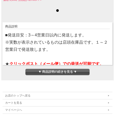
商品説明
■発送目安：3～4営業日以内に発送します。
※実数が表示されているものは店頭在庫品です。１～２
営業日で発送致します。
★
クリックポスト（メール便）での発送が可能です。
（全国一律送料￥220）
▼ 商品説明の続きを見る ▼
★代引不可、ポストへの投函で配達終了となります。
★ご注文の際に、配送方法をクリックポストを選択して
ください。
お店のトップへ戻る
カートを見る
マイページへ
吸汗速乾素材を採用したレフリーシャツ。