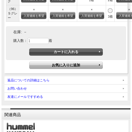
1着
2着
ク
（96）
×
×
×
×
Ｓグレ
入荷連絡を希望
入荷連絡を希望
入荷連絡を希望
入荷連絡
3着
ー
在庫:
－
購入数：
着
返品についての詳細はこちら
お問い合わせ
友達にメールですすめる
関連商品