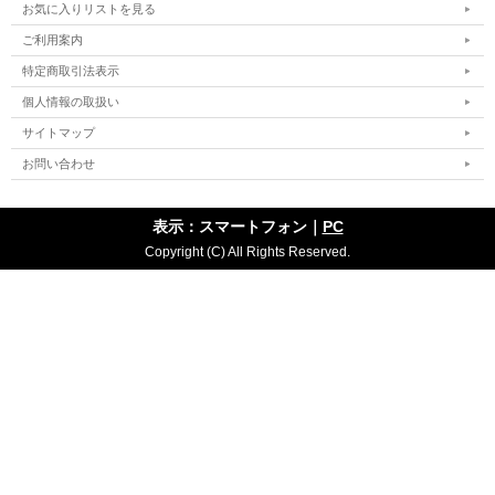
お気に入りリストを見る
両胸にマジックテープ付きポケットを
ご利用案内
左胸にはワッペン装着用のマジックテープを配置しまし
特定商取引法表示
た。
個人情報の取扱い
サイトマップ
・吸汗速乾
お問い合わせ
●サイズ（ユニセックス）：SS・S・M・L・O・XO・XO2
表示：スマートフォン｜
PC
素材の特性によって表記サイズよりも多少の誤差が生じる場合がござ
Copyright (C) All Rights Reserved.
います。予めご了承ください。
SS
S
M
L
O
XO
XO2
着
62
65
68
71
74
77
80
丈
身
47
49
51
53
55
57
59
幅