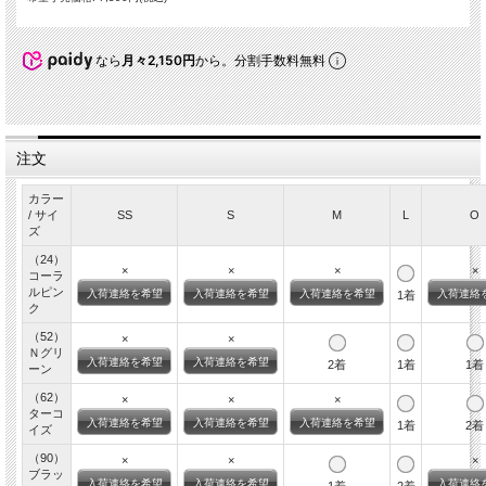
なら
月々2,150円
から。分割手数料無料
注文
カラー
/ サイ
SS
S
M
L
O
ズ
（24）
×
×
×
×
コーラ
ルピン
入荷連絡を希望
入荷連絡を希望
入荷連絡を希望
入荷連絡
1着
ク
（52）
×
×
Ｎグリ
入荷連絡を希望
入荷連絡を希望
2着
1着
1着
ーン
（62）
×
×
×
ターコ
入荷連絡を希望
入荷連絡を希望
入荷連絡を希望
1着
2着
イズ
（90）
×
×
×
ブラッ
入荷連絡を希望
入荷連絡を希望
入荷連絡