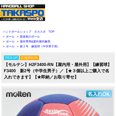
ハンドボールショップ タカスポ TOP
>
ボール
>
新規程のボール
>
ボール
>
屋外専用&屋外屋内兼用
>
ボール
>
新２号 練習球（中学男子用）
PICK UP
店舗受取OK
【モルテン】H2F3400-RN【屋内用・屋外用】【練習球】
F3400 新2号（中学生男子）／【★３個以上ご購入で名
入れできます】【★即納／お取り寄せ】