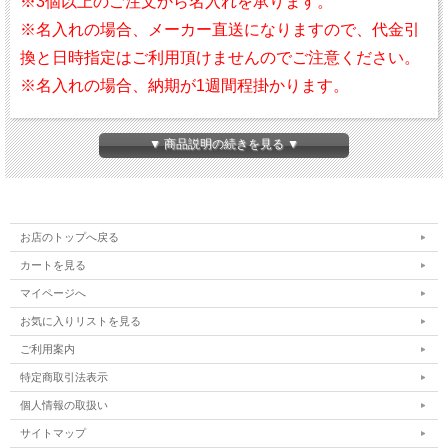
※3個以上のご注文から名入れを承ります。
※名入れの場合、メーカー直送になりますので、代金引
換と日時指定はご利用頂けませんのでご注意ください。
※名入れの場合、納期が1週間程掛かります。
▼ 商品説明の続きを見る ▼
日本ハンドボール協会の新規程に適合した【屋内用・屋
外用】練習球です。
IHF松やに無し規格適合したボールです。
お店のトップへ戻る
屋内・屋外どちらでも使用いただける高い耐摩耗性が特
カートを見る
長の表皮を採用しました。
マイページへ
ボール内部に厚いフォーム層を有するやわらかい構造な
お気に入りリストを見る
ので握りやすいボールです。
ご利用案内
特定商取引法表示
個人情報の取扱い
サイトマップ