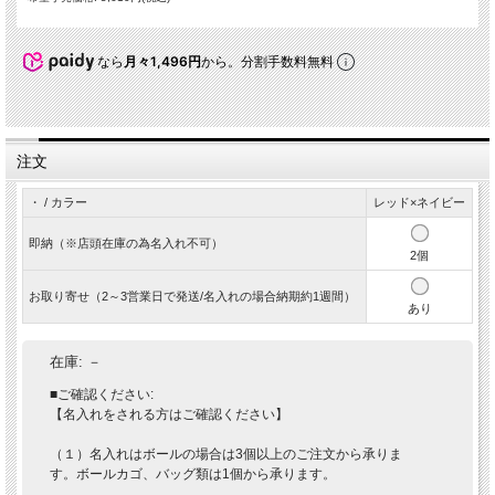
なら
月々1,496円
から。分割手数料無料
注文
・ / カラー
レッド×ネイビー
即納（※店頭在庫の為名入れ不可）
2個
お取り寄せ（2～3営業日で発送/名入れの場合納期約1週間）
あり
在庫:
－
■ご確認ください:
【名入れをされる方はご確認ください】
（１）名入れはボールの場合は3個以上のご注文から承りま
す。ボールカゴ、バッグ類は1個から承ります。