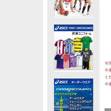
※
※
く
※