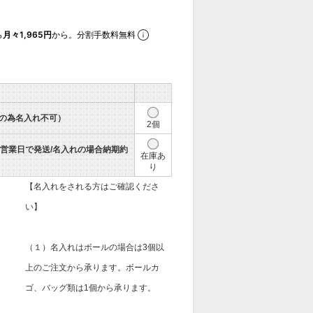
ら
月々1,965円
から。分割手数料無料
の為名入れ不可）
2個
3営業日で発送/名入れの場合納期約
在庫あ
り
【名入れをされる方はご確認くださ
い】
（１）名入れはボールの場合は3個以
上のご注文から承ります。ボールカ
ゴ、バッグ類は1個から承ります。