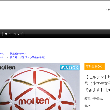
サイトマップ
P
ール
新規程のボール
ール
新０号 検定球（小学生女子用）
店舗受取OK
【モルテン】H0
号（小学生女
できます】【
希望小売価格:
価格: