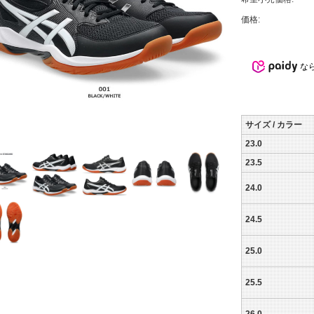
価格:
な
サイズ / カラー
23.0
23.5
24.0
24.5
25.0
25.5