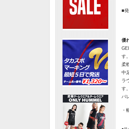
■
優
G
す
柔
中
ラ
す
バ
・幅
●サイ