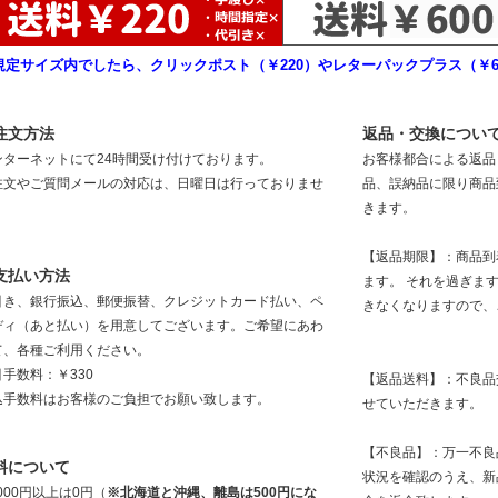
規定サイズ内でしたら、クリックポスト（￥220）やレターパックプラス（￥6
注文方法
返品・交換につい
ンターネットにて24時間受け付けております。
お客様都合による返品
注文やご質問メールの対応は、日曜日は行っておりませ
品、誤納品に限り商品
。
きます。
【返品期限】：商品到
支払い方法
ます。 それを過ぎま
引き、銀行振込、郵便振替、クレジットカード払い、ペ
きなくなりますので、
ディ（あと払い）を用意してございます。ご希望にあわ
て、各種ご利用ください。
手数料：￥330
【返品送料】：不良品
込手数料はお客様のご負担でお願い致します。
せていただきます。
【不良品】：万一不良
料について
状況を確認のうえ、新
,000円以上は0円（
※北海道と沖縄、離島は500円にな