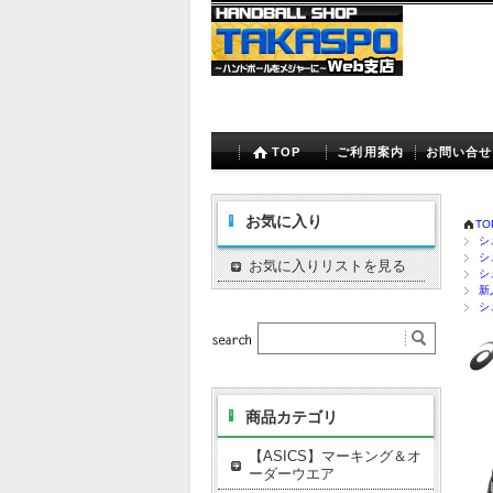
TOP
ご利用案内
お問い合せ
お気に入り
TO
シ
シ
お気に入りリストを見る
シ
新
シ
商品カテゴリ
【ASICS】マーキング＆オ
ーダーウエア