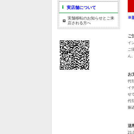
実店舗について
※
実舗移転のお知らせとご来
店される方へ
ご
イ
ご
ん
お
代
イ
せ
代引
振
送
21