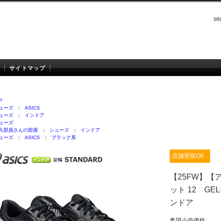
サイトマップ
P
ューズ
ASICS
ューズ
インドア
ューズ
入部員さんの部屋
シューズ
インドア
ューズ
ASICS
ブラック系
店舗受取OK
【25FW】【
ット 12 GEL
ンドア
希望小売価格: