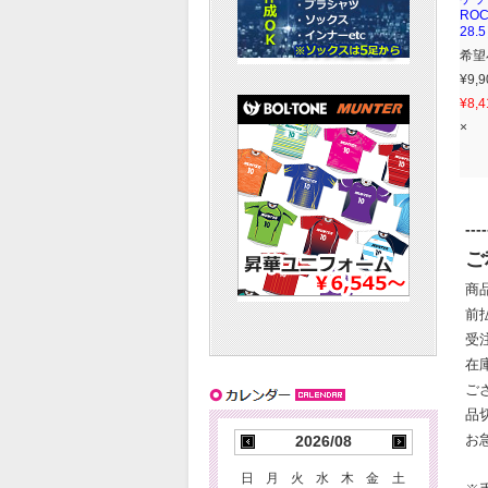
ROC
28
希望
¥9,9
¥8,4
×
----
ご
商
前
受
在
ご
品
お
2026/08
日
月
火
水
木
金
土