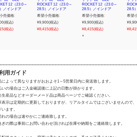
KET 12（23.0～
ROCKET 12（23.0～
ROCKET 12（23.0～
ROCK
.5）／インドア
28.5）／インドア
28.5）／インドア
28.
小売価格:
希望小売価格:
希望小売価格:
希望小
00
(税込)
¥9,900
(税込)
¥9,900
(税込)
¥9,90
15
(税込)
¥8,415
(税込)
¥8,415
(税込)
¥8,41
×
-----------------------------------------------------------------------------------------
利用ガイド
品によって異なりますがおおよそ1～5営業日内に発送致します。
払いの場合はご入金確認後に上記の日数が掛かります。
注生産品などオーダーメード品は商品ページでご確認ください。
庫表示は定期的に更新しておりますが、リアルタイムではございませんので、
ざいます。
切れの場合は速やかにご連絡致します。
急ぎの際は事前にお問い合わせ頂ければ在庫や納期をご連絡致します。