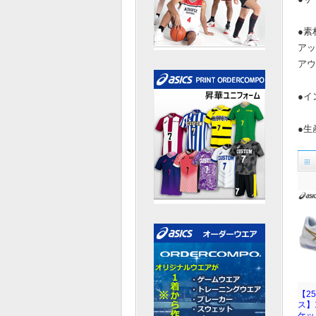
●素
アッ
アウ
●イ
●生
【2
ス】
ケット