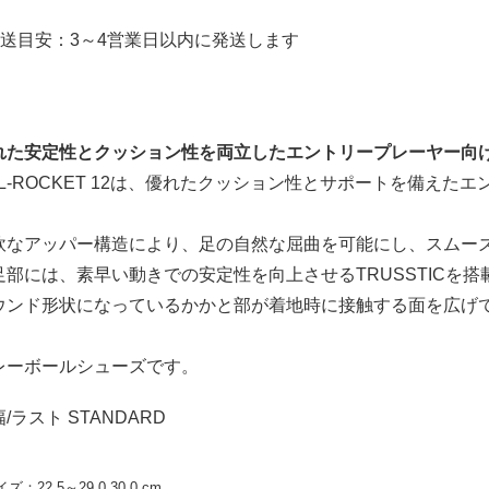
発送目安：3～4営業日以内に発送します
れた安定性とクッション性を両立したエントリープレーヤー向
EL-ROCKET 12は、優れたクッション性とサポートを備え
。
軟なアッパー構造により、足の自然な屈曲を可能にし、スムー
足部には、素早い動きでの安定性を向上させるTRUSSTICを
ウンド形状になっているかかと部が着地時に接触する面を広げ
。
レーボールシューズです。
/ラスト STANDARD
ズ：22.5～29.0,30.0 cm